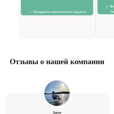
К
т
Внедрена комплексная защита.
су
Масштабирование продолжается.
Отзывы о нашей компании
Дарья