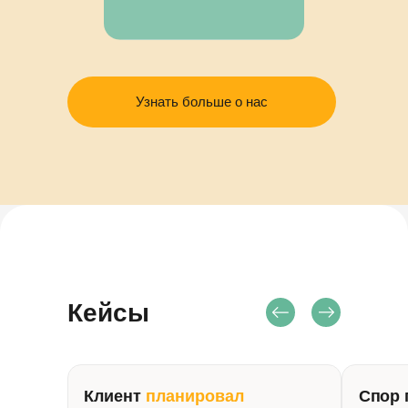
Узнать больше о нас
Кейсы
Клиент
планировал
Спор 