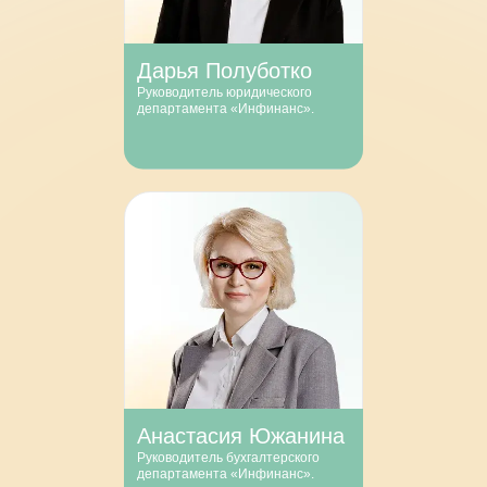
Дарья Полуботко
Руководитель юридического
департамента «Инфинанс».
Анастасия Южанина
Руководитель бухгалтерского
департамента «Инфинанс».