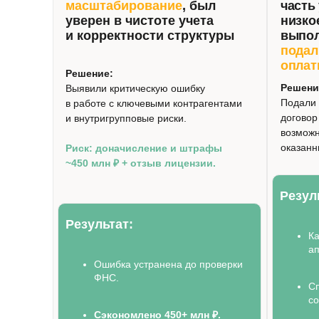
масштабирование
, был
часть 
уверен в чистоте учета
низко
и корректности структуры
выпо
подал
опла
Решение:
Решени
Выявили критическую ошибку
Подали 
в работе с ключевыми контрагентами
договор
и внутригрупповые риски.
возможн
оказанн
Риск: доначисление и штрафы
~450 млн ₽ + отзыв лицензии.
Резул
Результат:
К
а
Ошибка устранена до проверки
ФНС.
С
с
Сэкономлено 450+ млн ₽.